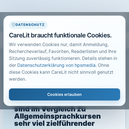
DATENSCHUTZ
CareLit braucht funktionale Cookies.
Wir verwenden Cookies nur, damit Anmeldung,
Rechercheverlauf, Favoriten, Readerlisten und Ihre
Sitzung zuverlässig funktionieren. Details stehen in
der
Datenschutzerklärung von hpsmedia
. Ohne
diese Cookies kann CareLit nicht sinnvoll genutzt
CARELIT FACHARTIKEL
werden.
Berufsspezifische
Sprachkurse für
Cookies erlauben
ausländische Pflegekräfte
sind im Vergleich zu
Allgemeinsprachkursen
sehr viel zielführender