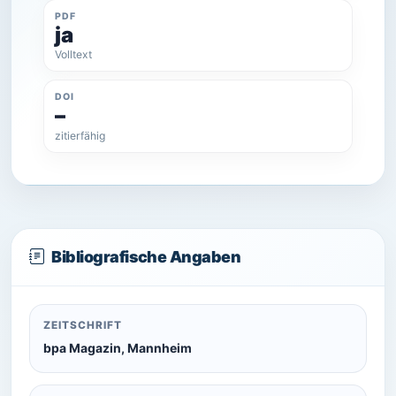
PDF
ja
Volltext
DOI
–
zitierfähig
Bibliografische Angaben
ZEITSCHRIFT
bpa Magazin, Mannheim