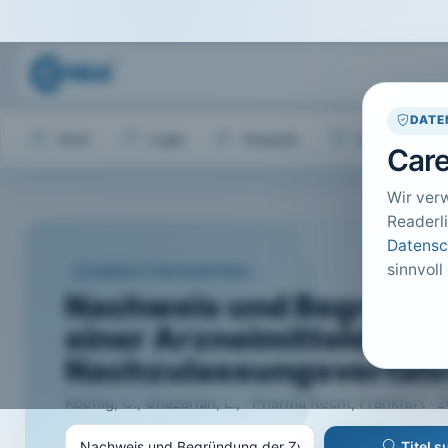
DATE
Start
Login
Register
Hilfe
Care
Wir ver
Readerli
Datensc
sinnvoll
CARELIT FACHARTIKEL
Nachweis und Begründu
einer Arzneimitteldosie
Nachzulassungsverfah
Koenig, C.; Ghazarian, L.; · Pharma Recht, Frankfurt · 20
Titel 