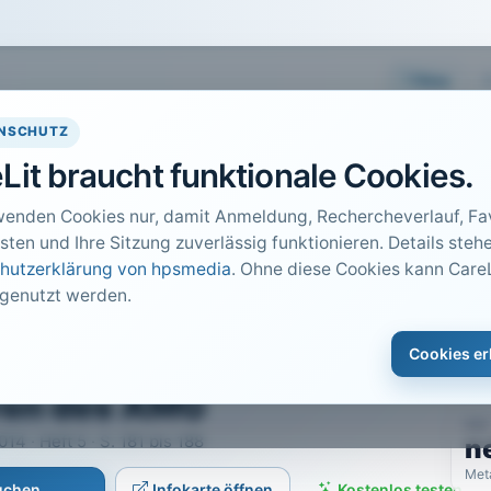
Easy
NSCHUTZ
Lit braucht funktionale Cookies.
wenden Cookies nur, damit Anmeldung, Rechercheverlauf, Fav
sten und Ihre Sitzung zuverlässig funktionieren. Details stehe
hutzerklärung von hpsmedia
. Ohne diese Cookies kann CareL
 genutzt werden.
ng der Zweckmäßigkeit
DO
1
Cookies er
rung im
Car
ren des AMG
PDF
14 · Heft 5 · S. 181 bis 188
n
Met
suchen
Infokarte öffnen
Kostenlos testen