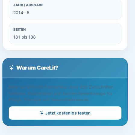
JAHR / AUSGABE
2014 · 5
SEITEN
181 bis 188
Warum CareLit?
Mehr als 500.000 Fachartikel, über 450 Zeitschriften,
Volltexte, Readerlisten und Recherchewerkzeuge für
Pflege, Therapie und Gesundheitsberufe.
Jetzt kostenlos testen