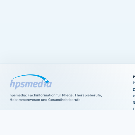
P
D
hpsmedia: Fachinformation für Pflege, Therapieberufe,
P
Hebammenwesen und Gesundheitsberufe.
G
L
C