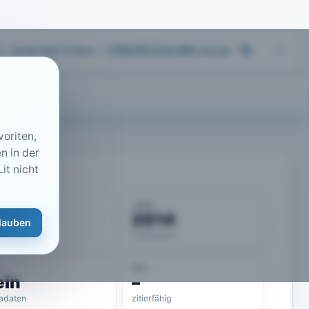
04.08.2026 16:55
Uhr
713.173
Artikel
·
459
Journals
oriten,
n in der
it nicht
KUMENT
JAHR
50566
2014
lauben
eLit-ID
Publikation
DOI
ein
–
adaten
zitierfähig