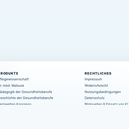
PRODUKTE
RECHTLICHES
flegewissenschaft
Impressum
r. med. Mabuse
Widerrufsrecht
ädagogik der Gesundheitsberufe
Nutzungsbedingungen
eschichte der Gesundheitsberufe
Datenschutz
ernwelten Kongress
Bildquellen & Einsatz von KI
areLit Online-Bibliothek
Haftungsausschluss
AGB
EU-Schlichtungsstelle