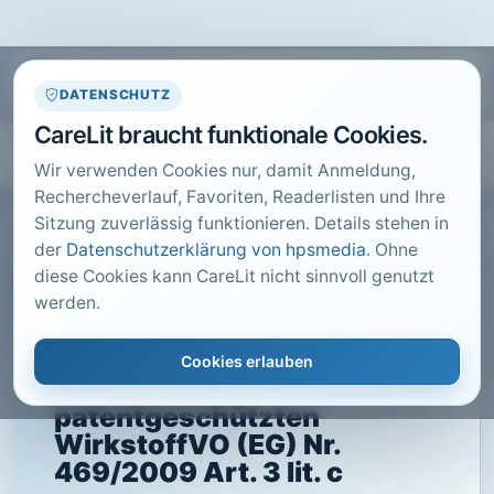
DATENSCHUTZ
CareLit braucht funktionale Cookies.
Wir verwenden Cookies nur, damit Anmeldung,
Rechercheverlauf, Favoriten, Readerlisten und Ihre
Sitzung zuverlässig funktionieren. Details stehen in
der
Datenschutzerklärung von hpsmedia
. Ohne
diese Cookies kann CareLit nicht sinnvoll genutzt
CARELIT FACHARTIKEL
werden.
Kein weiteres
Schutzzertifikat bei
Cookies erlauben
zweitem nicht
patentgeschützten
WirkstoffVO (EG) Nr.
469/2009 Art. 3 lit. c