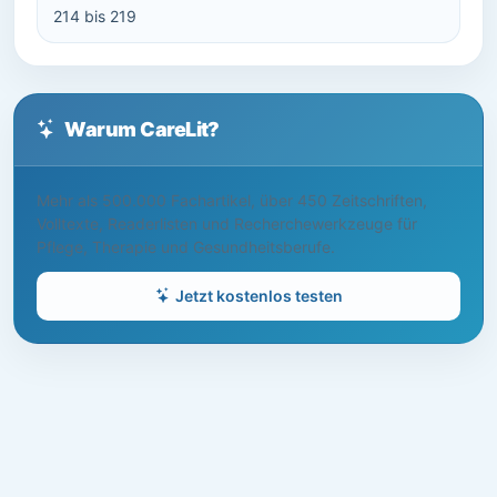
214 bis 219
Warum CareLit?
Mehr als 500.000 Fachartikel, über 450 Zeitschriften,
Volltexte, Readerlisten und Recherchewerkzeuge für
Pflege, Therapie und Gesundheitsberufe.
Jetzt kostenlos testen