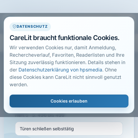
DATENSCHUTZ
CareLit braucht funktionale Cookies.
Wir verwenden Cookies nur, damit Anmeldung,
Rechercheverlauf, Favoriten, Readerlisten und Ihre
Sitzung zuverlässig funktionieren. Details stehen in
der
Datenschutzerklärung von hpsmedia
. Ohne
diese Cookies kann CareLit nicht sinnvoll genutzt
CARELIT FACHARTIKEL
werden.
Türen schließen selbsttätig
Cookies erlauben
Hänsch, H.; Wolf-Menzler, C.; · führen und
wirtschaften im Krankenhaus, Melsungen · 2014 ·
Heft 5 · S. 436 bis 439