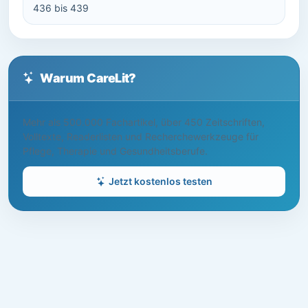
436 bis 439
Warum CareLit?
Mehr als 500.000 Fachartikel, über 450 Zeitschriften,
Volltexte, Readerlisten und Recherchewerkzeuge für
Pflege, Therapie und Gesundheitsberufe.
Jetzt kostenlos testen