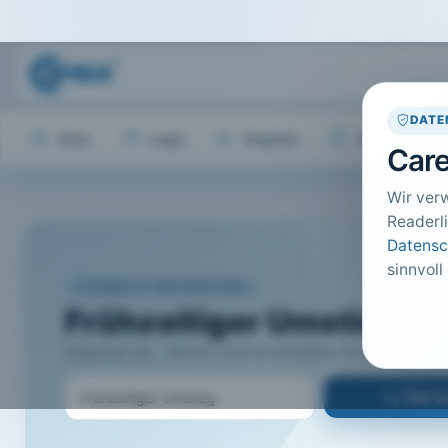
DATE
Start
Login
Register
Hilfe
Care
Wir ver
Readerli
Datensc
sinnvoll
CARELIT FACHARTIKEL
Frühzeitiger Umstieg
Sleziomt, M.; · führen und wirtschaften im Krankenhau
Titel 