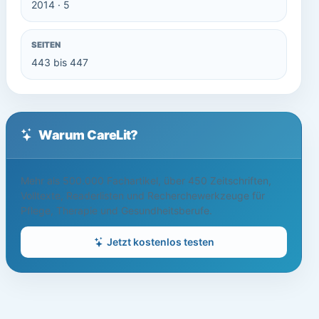
2014 · 5
SEITEN
443 bis 447
Warum CareLit?
Mehr als 500.000 Fachartikel, über 450 Zeitschriften,
Volltexte, Readerlisten und Recherchewerkzeuge für
Pflege, Therapie und Gesundheitsberufe.
Jetzt kostenlos testen