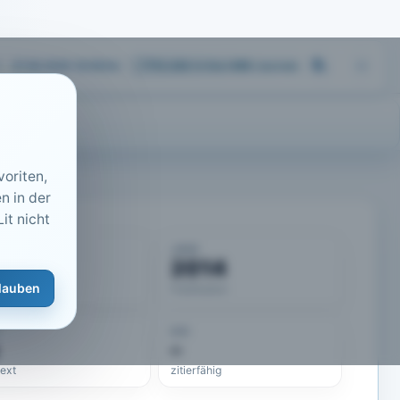
07.08.2026 18:09
Uhr
713.243
Artikel
·
459
Journals
oriten,
n in der
it nicht
KUMENT
JAHR
50576
2014
lauben
eLit-ID
Publikation
DOI
–
text
zitierfähig