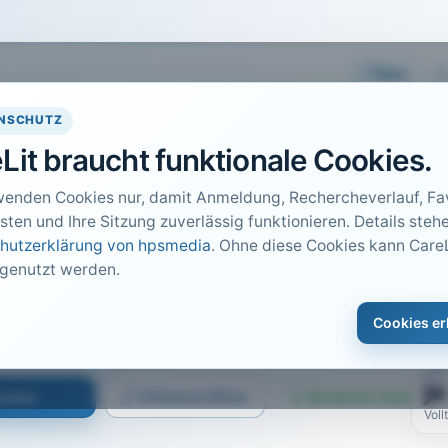
Easy
NSCHUTZ
Lit braucht funktionale Cookies.
wenden Cookies nur, damit Anmeldung, Rechercheverlauf, Fav
sten und Ihre Sitzung zuverlässig funktionieren. Details stehe
hutzerklärung von hpsmedia
. Ohne diese Cookies kann CareL
 genutzt werden.
DO
1
Cookies er
Car
s, Melsungen · 2014 · Heft 5 · S. 443 bis 447
PDF
ja
suchen
Infokarte öffnen
Kostenlos testen
Voll