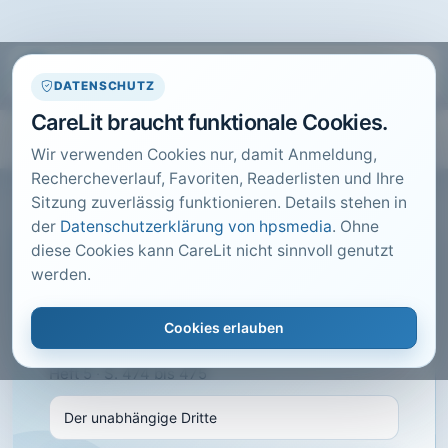
DATENSCHUTZ
CareLit braucht funktionale Cookies.
Wir verwenden Cookies nur, damit Anmeldung,
Rechercheverlauf, Favoriten, Readerlisten und Ihre
Sitzung zuverlässig funktionieren. Details stehen in
der
Datenschutzerklärung von hpsmedia
. Ohne
diese Cookies kann CareLit nicht sinnvoll genutzt
CARELIT FACHARTIKEL
werden.
Der unabhängige Dritte
Cookies erlauben
Jakobs-Schäfer, A.; Vetter, K.; · führen und
wirtschaften im Krankenhaus, Melsungen · 2014 ·
Heft 5 · S. 474 bis 475