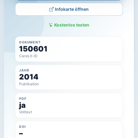
Infokarte öffnen
Kostenlos testen
DOKUMENT
150601
CareLit-ID
JAHR
2014
Publikation
PDF
ja
Volltext
DOI
–