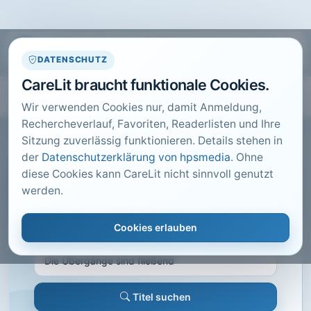
DATENSCHUTZ
CareLit braucht funktionale Cookies.
Wir verwenden Cookies nur, damit Anmeldung,
Rechercheverlauf, Favoriten, Readerlisten und Ihre
Sitzung zuverlässig funktionieren. Details stehen in
der
Datenschutzerklärung von hpsmedia
. Ohne
diese Cookies kann CareLit nicht sinnvoll genutzt
CARELIT FACHARTIKEL
werden.
Die Übergänge sind fließend
Cookies erlauben
Altenheim, Hannover · 2014 · Heft 6 · S. 22 bis 25
Titel suchen