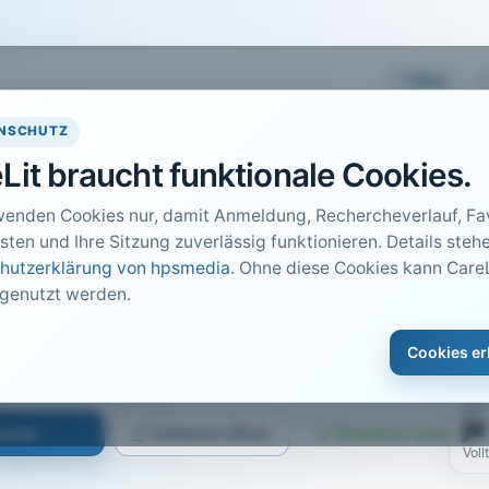
Easy
NSCHUTZ
Lit braucht funktionale Cookies.
wenden Cookies nur, damit Anmeldung, Rechercheverlauf, Fav
sten und Ihre Sitzung zuverlässig funktionieren. Details stehe
hutzerklärung von hpsmedia
. Ohne diese Cookies kann CareL
 genutzt werden.
DO
1
UMGEHEN
Cookies er
Car
n · 2014 · Heft 6 · S. 542 bis 545
PDF
ja
suchen
Infokarte öffnen
Kostenlos testen
Voll