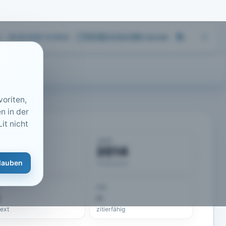
06.08.2026 15:35
Uhr
713.183
Artikel
·
459
Journals
oriten,
n in der
it nicht
KUMENT
JAHR
50621
2014
lauben
eLit-ID
Publikation
DOI
–
text
zitierfähig