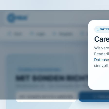
DATE
Start
Login
Register
Hilfe
Care
Wir ver
Readerli
Datensc
sinnvoll
CARELIT FACHARTIKEL
MIT SONDEN RICHTIG 
Wiederkumm, M.; · Die Schwester Der Pfleger, Melsunge
Titel 