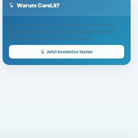
Warum CareLit?
Mehr als 500.000 Fachartikel, über 450 Zeitschriften,
Volltexte, Readerlisten und Recherchewerkzeuge für
Pflege, Therapie und Gesundheitsberufe.
Jetzt kostenlos testen