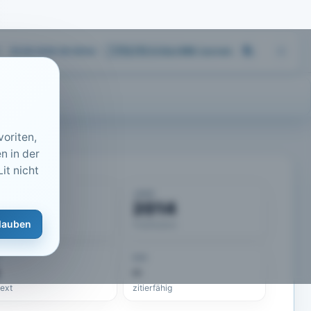
05.08.2026 08:39
Uhr
713.173
Artikel
·
459
Journals
oriten,
n in der
it nicht
KUMENT
JAHR
50642
2014
lauben
eLit-ID
Publikation
DOI
–
text
zitierfähig