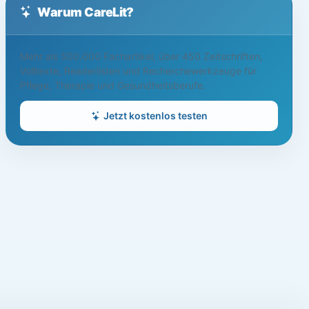
Warum CareLit?
Mehr als 500.000 Fachartikel, über 450 Zeitschriften,
Volltexte, Readerlisten und Recherchewerkzeuge für
Pflege, Therapie und Gesundheitsberufe.
Jetzt kostenlos testen