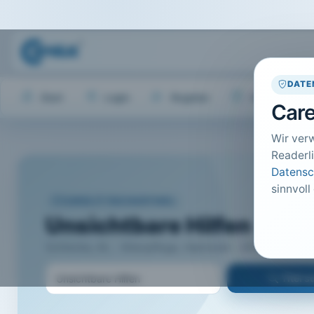
DATE
Start
Login
Register
Hilfe
Care
Wir ver
Readerli
Datensc
sinnvoll
CARELIT FACHARTIKEL
Unsichtbare Hilfen
Schlenke, M.; · Altenpflege, Hannover · 2014 · Heft 6 ·
Titel 