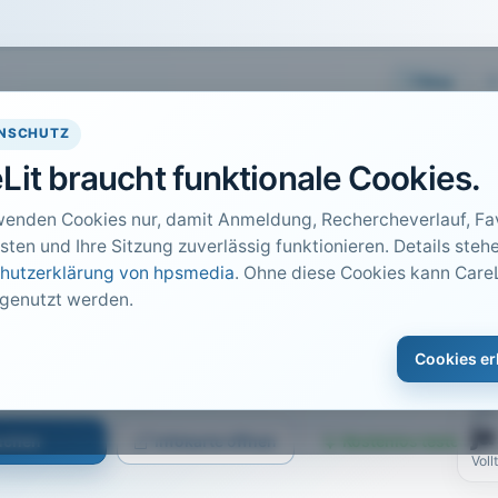
Easy
NSCHUTZ
Lit braucht funktionale Cookies.
wenden Cookies nur, damit Anmeldung, Rechercheverlauf, Fav
sten und Ihre Sitzung zuverlässig funktionieren. Details stehe
hutzerklärung von hpsmedia
. Ohne diese Cookies kann CareL
 genutzt werden.
DO
1
Cookies er
Car
 S. 34 bis 36
PDF
ja
suchen
Infokarte öffnen
Kostenlos testen
Voll