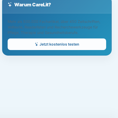
Warum CareLit?
Mehr als 500.000 Fachartikel, über 450 Zeitschriften,
Volltexte, Readerlisten und Recherchewerkzeuge für
Pflege, Therapie und Gesundheitsberufe.
Jetzt kostenlos testen