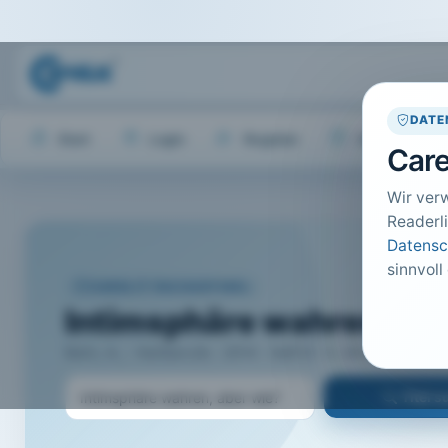
DATE
Start
Login
Register
Hilfe
Care
Wir ver
Readerli
Datensc
sinnvoll
CARELIT FACHARTIKEL
Intimsphäre wahren, ab
Behr, A.; · Heilberufe · 2014 · Heft 6 · S. 44 bis 47
Titel 