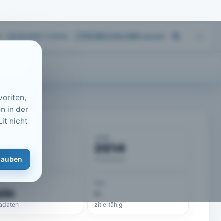
06.08.2026 11:04
Uhr
713.183
Artikel
·
459
Journals
oriten,
n in der
it nicht
KUMENT
JAHR
50653
2014
lauben
eLit-ID
Publikation
DOI
ein
–
adaten
zitierfähig