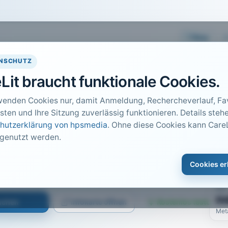
Easy
NSCHUTZ
Lit braucht funktionale Cookies.
wenden Cookies nur, damit Anmeldung, Rechercheverlauf, Fav
sten und Ihre Sitzung zuverlässig funktionieren. Details stehe
hutzerklärung von hpsmedia
. Ohne diese Cookies kann CareL
 genutzt werden.
DO
1
er wie?
Cookies er
Car
PDF
n
suchen
Infokarte öffnen
Kostenlos testen
Met