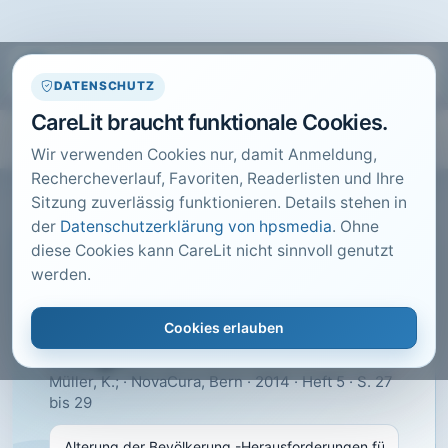
DATENSCHUTZ
CareLit braucht funktionale Cookies.
Wir verwenden Cookies nur, damit Anmeldung,
Rechercheverlauf, Favoriten, Readerlisten und Ihre
Sitzung zuverlässig funktionieren. Details stehen in
der
Datenschutzerklärung von hpsmedia
. Ohne
diese Cookies kann CareLit nicht sinnvoll genutzt
CARELIT FACHARTIKEL
werden.
Alterung der Bevölkerung -
Herausforderungen für die
Cookies erlauben
Pflege
Müller, K.; · NovaCura, Bern · 2014 · Heft 5 · S. 27
bis 29