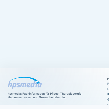
P
D
hpsmedia: Fachinformation für Pflege, Therapieberufe,
P
Hebammenwesen und Gesundheitsberufe.
G
L