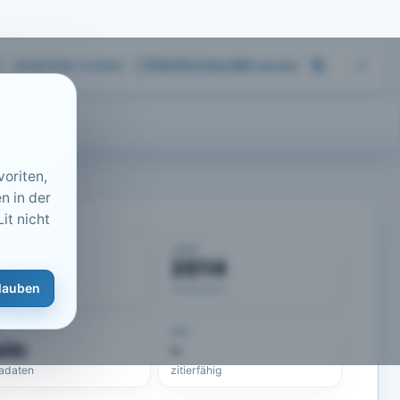
05.08.2026 14:40
Uhr
713.173
Artikel
·
459
Journals
oriten,
n in der
it nicht
KUMENT
JAHR
50675
2014
lauben
eLit-ID
Publikation
DOI
ein
–
adaten
zitierfähig