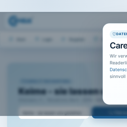
DATE
Start
Login
Register
Hilfe
Care
Wir ver
Readerli
Datensc
sinnvoll
CARELIT FACHARTIKEL
Keime - sie lassen uns 
Sitzmann, F.; · NovaCura, Bern · 2014 · Heft 5 · S. 52 b
Titel 