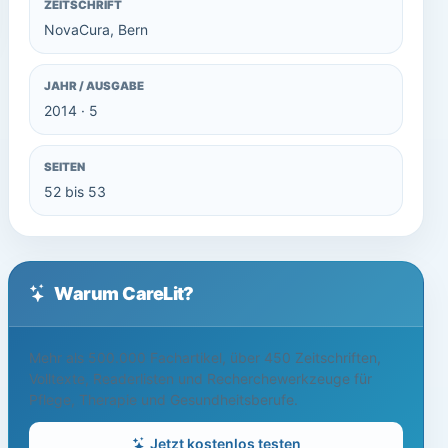
ZEITSCHRIFT
NovaCura, Bern
JAHR / AUSGABE
2014 · 5
SEITEN
52 bis 53
Warum CareLit?
Mehr als 500.000 Fachartikel, über 450 Zeitschriften,
Volltexte, Readerlisten und Recherchewerkzeuge für
Pflege, Therapie und Gesundheitsberufe.
Jetzt kostenlos testen