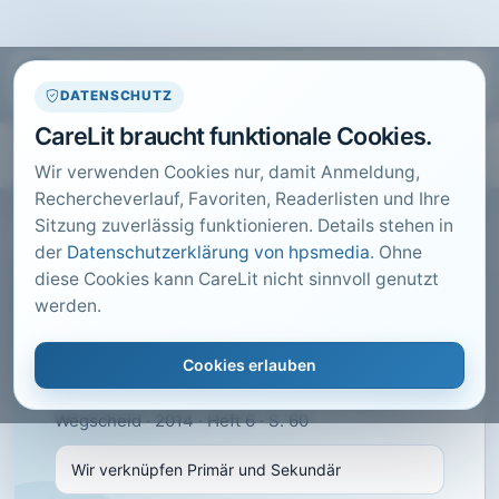
DATENSCHUTZ
CareLit braucht funktionale Cookies.
Wir verwenden Cookies nur, damit Anmeldung,
Rechercheverlauf, Favoriten, Readerlisten und Ihre
Sitzung zuverlässig funktionieren. Details stehen in
der
Datenschutzerklärung von hpsmedia
. Ohne
diese Cookies kann CareLit nicht sinnvoll genutzt
CARELIT FACHARTIKEL
werden.
Wir verknüpfen Primär und
Sekundär
Cookies erlauben
Zehnder, A.; · kma Das Gesundheitsmagazin,
Wegscheid · 2014 · Heft 6 · S. 60