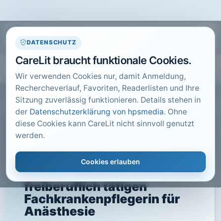
DATENSCHUTZ
CareLit braucht funktionale Cookies.
Wir verwenden Cookies nur, damit Anmeldung,
Rechercheverlauf, Favoriten, Readerlisten und Ihre
Sitzung zuverlässig funktionieren. Details stehen in
der
Datenschutzerklärung von hpsmedia
. Ohne
diese Cookies kann CareLit nicht sinnvoll genutzt
CARELIT FACHARTIKEL
werden.
Zum
sozialversicherungsrechtli
Cookies erlauben
chen Status einer
freiberuflich tätigen
Fachkrankenpflegerin für
Anästhesie