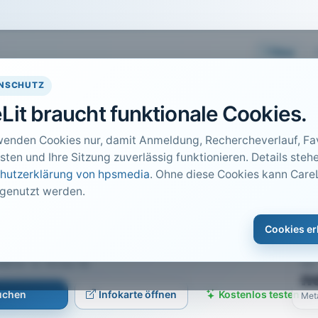
Easy
NSCHUTZ
Lit braucht funktionale Cookies.
wenden Cookies nur, damit Anmeldung, Rechercheverlauf, Fav
sten und Ihre Sitzung zuverlässig funktionieren. Details stehe
hutzerklärung von hpsmedia
. Ohne diese Cookies kann CareL
 genutzt werden.
DO
itäts-manager von
1
Cookies er
Car
t 6 · S. 14 bis 16
PDF
n
suchen
Infokarte öffnen
Kostenlos testen
Met