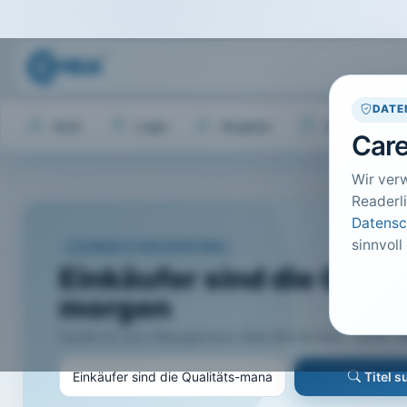
DATE
Start
Login
Register
Hilfe
Care
Wir ver
Readerli
Datensc
sinnvoll
CARELIT FACHARTIKEL
Einkäufer sind die Qual
morgen
Health & Care Management, Bad Wörishofen · 2014 · Hef
Titel 