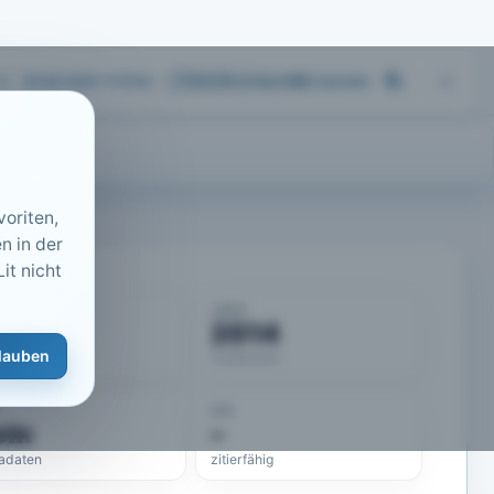
05.08.2026 11:51
Uhr
713.173
Artikel
·
459
Journals
oriten,
n in der
it nicht
KUMENT
JAHR
50777
2014
lauben
eLit-ID
Publikation
DOI
ein
–
adaten
zitierfähig