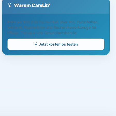
Warum CareLit?
Mehr als 500.000 Fachartikel, über 450 Zeitschriften,
Volltexte, Readerlisten und Recherchewerkzeuge für
Pflege, Therapie und Gesundheitsberufe.
Jetzt kostenlos testen