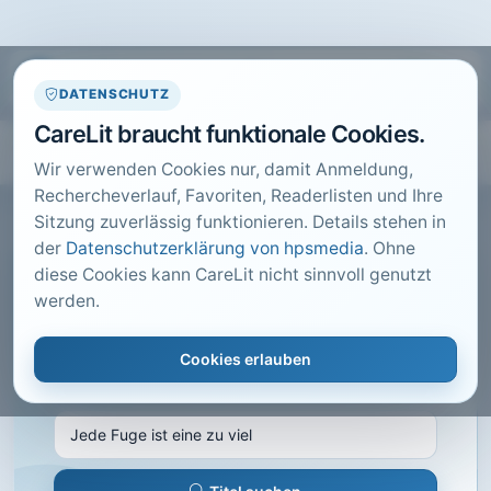
DATENSCHUTZ
CareLit braucht funktionale Cookies.
Wir verwenden Cookies nur, damit Anmeldung,
Rechercheverlauf, Favoriten, Readerlisten und Ihre
Sitzung zuverlässig funktionieren. Details stehen in
der
Datenschutzerklärung von hpsmedia
. Ohne
diese Cookies kann CareLit nicht sinnvoll genutzt
CARELIT FACHARTIKEL
werden.
Jede Fuge ist eine zu viel
Cookies erlauben
Scherer, M.; · Health & Care Management, Bad
Wörishofen · 2014 · Heft 6 · S. 22 bis 23