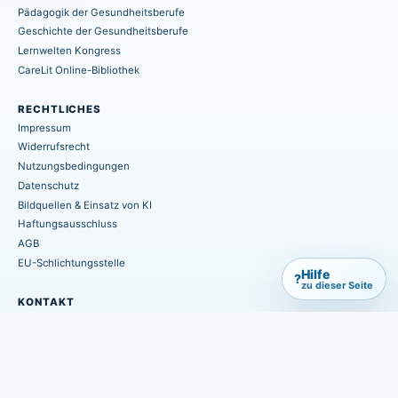
Pädagogik der Gesundheitsberufe
Geschichte der Gesundheitsberufe
Lernwelten Kongress
CareLit Online-Bibliothek
RECHTLICHES
Impressum
Widerrufsrecht
Nutzungsbedingungen
Datenschutz
Bildquellen & Einsatz von KI
Haftungsausschluss
AGB
EU-Schlichtungsstelle
Hilfe
?
zu dieser Seite
KONTAKT
info@hpsmedia-verlag.de
+49 (0) 6402 / 7082-660
Postfach 1155
D-35406 Hungen