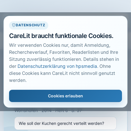
DATENSCHUTZ
CareLit braucht funktionale Cookies.
Wir verwenden Cookies nur, damit Anmeldung,
Rechercheverlauf, Favoriten, Readerlisten und Ihre
Sitzung zuverlässig funktionieren. Details stehen in
der
Datenschutzerklärung von hpsmedia
. Ohne
diese Cookies kann CareLit nicht sinnvoll genutzt
CARELIT FACHARTIKEL
werden.
Wie soll der Kuchen gerecht
verteilt werden?
Cookies erlauben
Leupold, A.-M.; · Health & Care Management, Bad
Wörishofen · 2014 · Heft 6 · S. 37