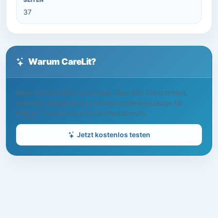
SEITEN
37
Warum CareLit?
Mehr als 500.000 Fachartikel, über 450 Zeitschriften,
Volltexte, Readerlisten und Recherchewerkzeuge für
Pflege, Therapie und Gesundheitsberufe.
Jetzt kostenlos testen