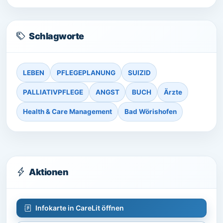
Schlagworte
LEBEN
PFLEGEPLANUNG
SUIZID
PALLIATIVPFLEGE
ANGST
BUCH
Ärzte
Health & Care Management
Bad Wörishofen
Aktionen
Infokarte in CareLit öffnen