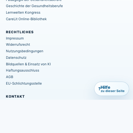
Geschichte der Gesundheitsberufe
Lernwelten Kongress
CareLit Online-Bibliothek
RECHTLICHES
Impressum
Widerrufsrecht
Nutzungsbedingungen
Datenschutz
Bildquellen & Einsatz von KI
Haftungsausschluss
AGB
EU-Schlichtungsstelle
Hilfe
?
zu dieser Seite
KONTAKT
info@hpsmedia-verlag.de
+49 (0) 6402 / 7082-660
Postfach 1155
D-35406 Hungen