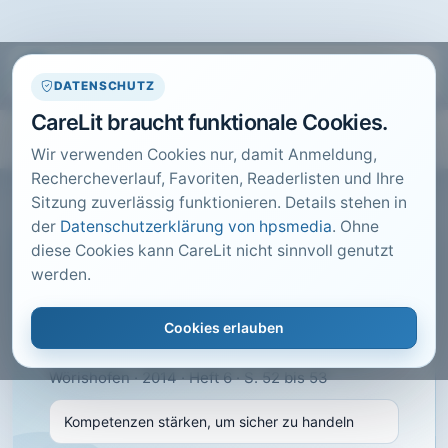
DATENSCHUTZ
CareLit braucht funktionale Cookies.
Wir verwenden Cookies nur, damit Anmeldung,
Rechercheverlauf, Favoriten, Readerlisten und Ihre
Sitzung zuverlässig funktionieren. Details stehen in
der
Datenschutzerklärung von hpsmedia
. Ohne
diese Cookies kann CareLit nicht sinnvoll genutzt
CARELIT FACHARTIKEL
werden.
Kompetenzen stärken, um
sicher zu handeln
Cookies erlauben
Heske, C.; · Health & Care Management, Bad
Wörishofen · 2014 · Heft 6 · S. 52 bis 53