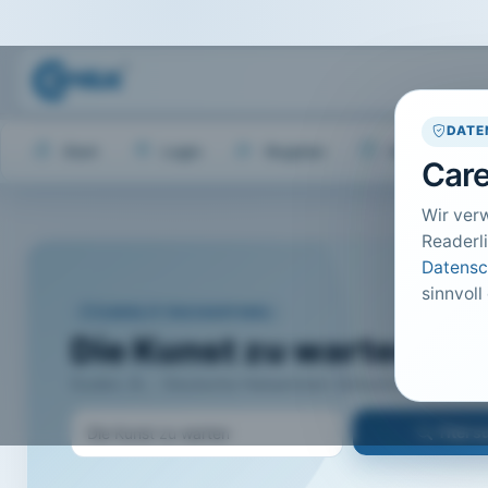
DATE
Start
Login
Register
Hilfe
Care
Wir ver
Readerli
Datensc
sinnvoll
CARELIT FACHARTIKEL
Die Kunst zu warten
Duden, B.; · Deutsche Hebammen Zeitschrift, Hannover 
Titel 