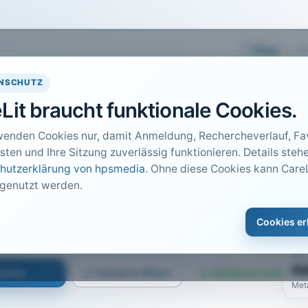
Easy
NSCHUTZ
Lit braucht funktionale Cookies.
wenden Cookies nur, damit Anmeldung, Rechercheverlauf, Fav
sten und Ihre Sitzung zuverlässig funktionieren. Details stehe
hutzerklärung von hpsmedia
. Ohne diese Cookies kann CareL
 genutzt werden.
DO
1
Cookies er
Car
· 2014 · Heft 6 · S. 47 bis 54
PDF
n
suchen
Infokarte öffnen
Kostenlos testen
Met