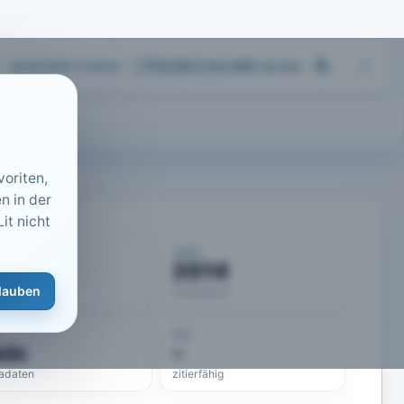
06.08.2026 10:38
Uhr
713.243
Artikel
·
459
Journals
oriten,
n in der
it nicht
KUMENT
JAHR
50809
2014
lauben
eLit-ID
Publikation
DOI
ein
–
adaten
zitierfähig