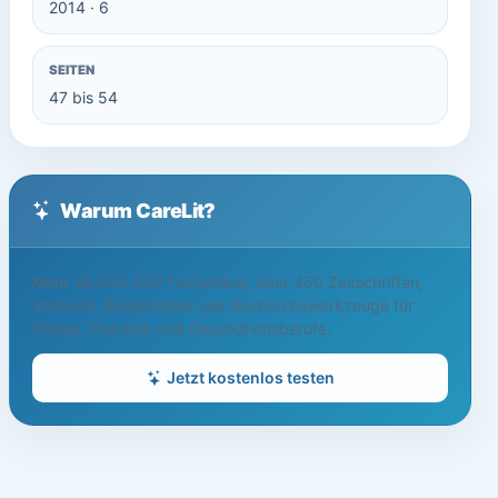
2014 · 6
SEITEN
47 bis 54
Warum CareLit?
Mehr als 500.000 Fachartikel, über 450 Zeitschriften,
Volltexte, Readerlisten und Recherchewerkzeuge für
Pflege, Therapie und Gesundheitsberufe.
Jetzt kostenlos testen