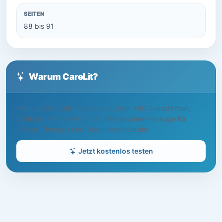
SEITEN
88 bis 91
Warum CareLit?
Mehr als 500.000 Fachartikel, über 450 Zeitschriften,
Volltexte, Readerlisten und Recherchewerkzeuge für
Pflege, Therapie und Gesundheitsberufe.
Jetzt kostenlos testen