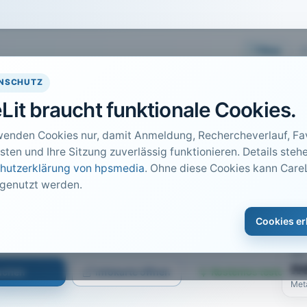
Easy
NSCHUTZ
Lit braucht funktionale Cookies.
wenden Cookies nur, damit Anmeldung, Rechercheverlauf, Fav
sten und Ihre Sitzung zuverlässig funktionieren. Details stehe
hutzerklärung von hpsmedia
. Ohne diese Cookies kann CareL
 genutzt werden.
DO
1
it
Cookies er
Car
2014 · Heft 6 · S. 65 bis 66
PDF
n
suchen
Infokarte öffnen
Kostenlos testen
Met