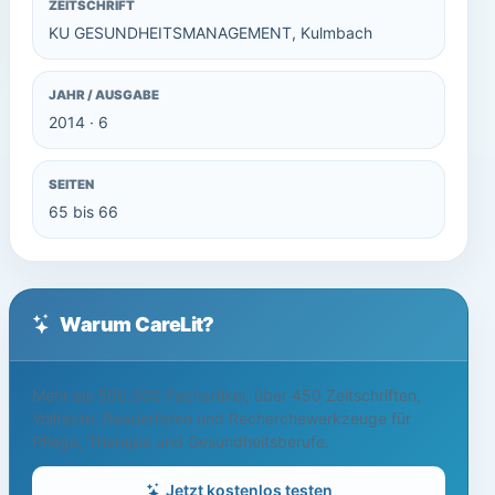
ZEITSCHRIFT
KU GESUNDHEITSMANAGEMENT, Kulmbach
JAHR / AUSGABE
2014 · 6
SEITEN
65 bis 66
Warum CareLit?
Mehr als 500.000 Fachartikel, über 450 Zeitschriften,
Volltexte, Readerlisten und Recherchewerkzeuge für
Pflege, Therapie und Gesundheitsberufe.
Jetzt kostenlos testen