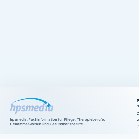
P
D
hpsmedia: Fachinformation für Pflege, Therapieberufe,
P
Hebammenwesen und Gesundheitsberufe.
G
L