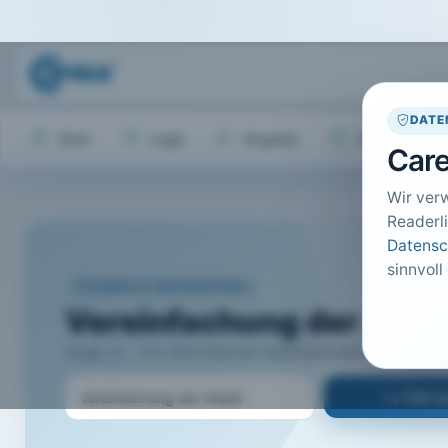
DATE
Start
Login
Register
Hilfe
Care
Wir ver
Readerli
Datensc
sinnvoll
CARELIT FACHARTIKEL
Vereinfachung der Arbe
Vogel, K.; · KU GESUNDHEITSMANAGEMENT, Kulmbach · 
Titel 