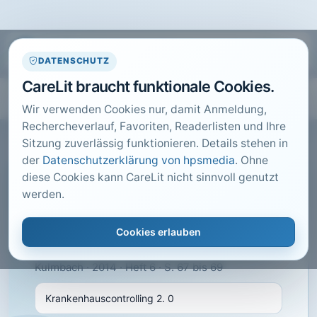
DATENSCHUTZ
CareLit braucht funktionale Cookies.
Wir verwenden Cookies nur, damit Anmeldung,
Rechercheverlauf, Favoriten, Readerlisten und Ihre
Sitzung zuverlässig funktionieren. Details stehen in
der
Datenschutzerklärung von hpsmedia
. Ohne
diese Cookies kann CareLit nicht sinnvoll genutzt
CARELIT FACHARTIKEL
werden.
Krankenhauscontrolling 2.
0
Cookies erlauben
Krämer, N.; · KU GESUNDHEITSMANAGEMENT,
Kulmbach · 2014 · Heft 6 · S. 67 bis 69