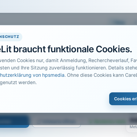
Easy
NSCHUTZ
Lit braucht funktionale Cookies.
wenden Cookies nur, damit Anmeldung, Rechercheverlauf, Fav
sten und Ihre Sitzung zuverlässig funktionieren. Details stehe
hutzerklärung von hpsmedia
. Ohne diese Cookies kann CareL
 genutzt werden.
DO
1
reflex
Cookies er
Car
 bis 359
PDF
n
suchen
Infokarte öffnen
Kostenlos testen
Met