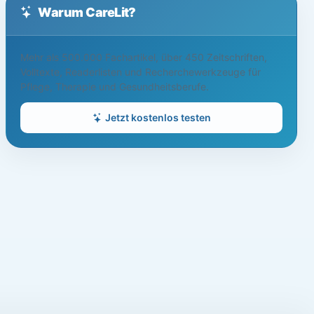
Warum CareLit?
Mehr als 500.000 Fachartikel, über 450 Zeitschriften,
Volltexte, Readerlisten und Recherchewerkzeuge für
Pflege, Therapie und Gesundheitsberufe.
Jetzt kostenlos testen