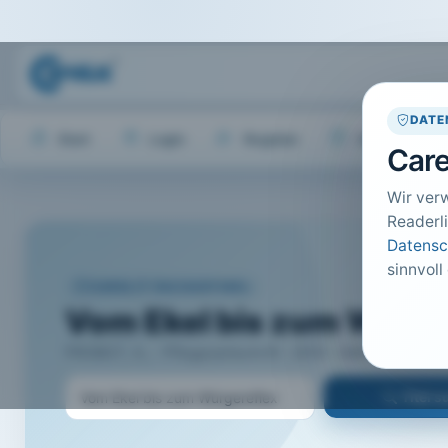
DATE
Start
Login
Register
Hilfe
Care
Wir ver
Readerli
Datensc
sinnvoll
CARELIT FACHARTIKEL
Vom Ekel bis zum Würge
PROBST, S.; · Pflegezeitschrift · 2014 · Heft 6 · S. 356
Titel 