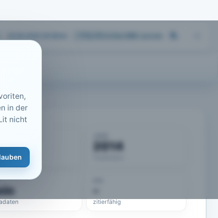
05.08.2026 09:58
Uhr
713.173
Artikel
·
459
Journals
oriten,
n in der
it nicht
KUMENT
JAHR
50867
2014
lauben
eLit-ID
Publikation
DOI
ein
–
adaten
zitierfähig