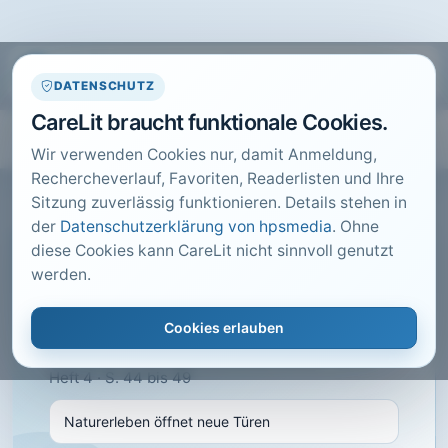
DATENSCHUTZ
CareLit braucht funktionale Cookies.
Wir verwenden Cookies nur, damit Anmeldung,
Rechercheverlauf, Favoriten, Readerlisten und Ihre
Sitzung zuverlässig funktionieren. Details stehen in
der
Datenschutzerklärung von hpsmedia
. Ohne
diese Cookies kann CareLit nicht sinnvoll genutzt
CARELIT FACHARTIKEL
werden.
Naturerleben öffnet neue
Türen
Cookies erlauben
WETZEL, R.; · pflegen: Demenz, Seelze · 2014 ·
Heft 4 · S. 44 bis 49