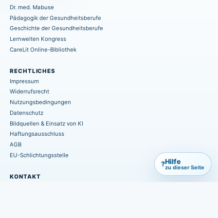
Dr. med. Mabuse
Pädagogik der Gesundheitsberufe
Geschichte der Gesundheitsberufe
Lernwelten Kongress
CareLit Online-Bibliothek
RECHTLICHES
Impressum
Widerrufsrecht
Nutzungsbedingungen
Datenschutz
Bildquellen & Einsatz von KI
Haftungsausschluss
AGB
EU-Schlichtungsstelle
Hilfe
?
zu dieser Seite
KONTAKT
info@hpsmedia-verlag.de
+49 (0) 6402 / 7082-660
Postfach 1155
D-35406 Hungen