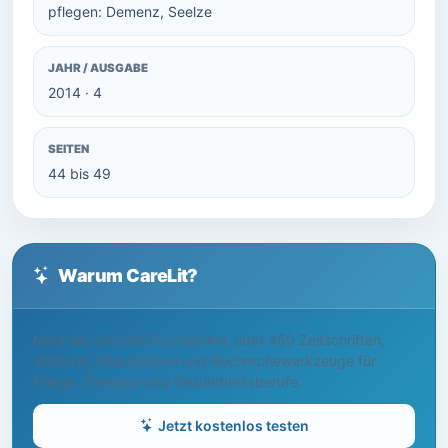
pflegen: Demenz, Seelze
JAHR / AUSGABE
2014 · 4
SEITEN
44 bis 49
Warum CareLit?
Mehr als 500.000 Fachartikel, über 450 Zeitschriften,
Volltexte, Readerlisten und Recherchewerkzeuge für
Pflege, Therapie und Gesundheitsberufe.
Jetzt kostenlos testen