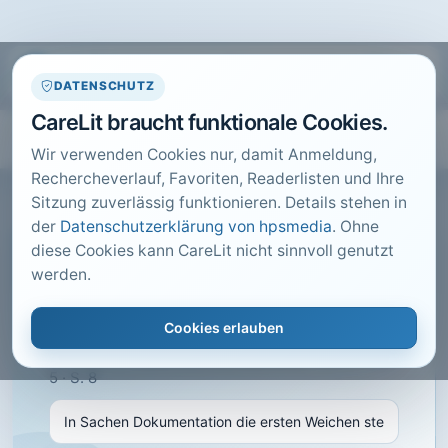
DATENSCHUTZ
CareLit braucht funktionale Cookies.
Wir verwenden Cookies nur, damit Anmeldung,
Rechercheverlauf, Favoriten, Readerlisten und Ihre
Sitzung zuverlässig funktionieren. Details stehen in
der
Datenschutzerklärung von hpsmedia
. Ohne
diese Cookies kann CareLit nicht sinnvoll genutzt
CARELIT FACHARTIKEL
werden.
In Sachen Dokumentation
die ersten Weichen stellen
Cookies erlauben
RITTER, P.; · Care konkret, Hannover · 2014 · Heft
5 · S. 8