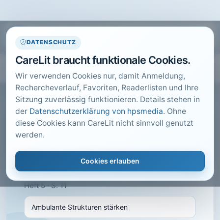
DATENSCHUTZ
CareLit braucht funktionale Cookies.
Wir verwenden Cookies nur, damit Anmeldung,
Rechercheverlauf, Favoriten, Readerlisten und Ihre
Sitzung zuverlässig funktionieren. Details stehen in
der
Datenschutzerklärung von hpsmedia
. Ohne
diese Cookies kann CareLit nicht sinnvoll genutzt
CARELIT FACHARTIKEL
werden.
Ambulante Strukturen
stärken
Cookies erlauben
HAMANN, K.; · Care konkret, Hannover · 2014 ·
Heft 5 · S. 11