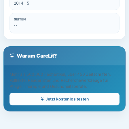
2014 · 5
SEITEN
11
Warum CareLit?
Mehr als 500.000 Fachartikel, über 450 Zeitschriften,
Volltexte, Readerlisten und Recherchewerkzeuge für
Pflege, Therapie und Gesundheitsberufe.
Jetzt kostenlos testen