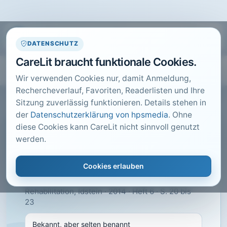
DATENSCHUTZ
CareLit braucht funktionale Cookies.
Wir verwenden Cookies nur, damit Anmeldung,
Rechercheverlauf, Favoriten, Readerlisten und Ihre
Sitzung zuverlässig funktionieren. Details stehen in
der
Datenschutzerklärung von hpsmedia
. Ohne
diese Cookies kann CareLit nicht sinnvoll genutzt
CARELIT FACHARTIKEL
werden.
Bekannt, aber selten
benannt
Cookies erlauben
Andermann, W.; Reimann, T.; · Ergotherapie &
Rehabilitation, Idstein · 2014 · Heft 6 · S. 20 bis
23