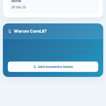
SEITEN
20 bis 23
Warum CareLit?
Mehr als 500.000 Fachartikel, über 450 Zeitschriften,
Volltexte, Readerlisten und Recherchewerkzeuge für
Pflege, Therapie und Gesundheitsberufe.
Jetzt kostenlos testen